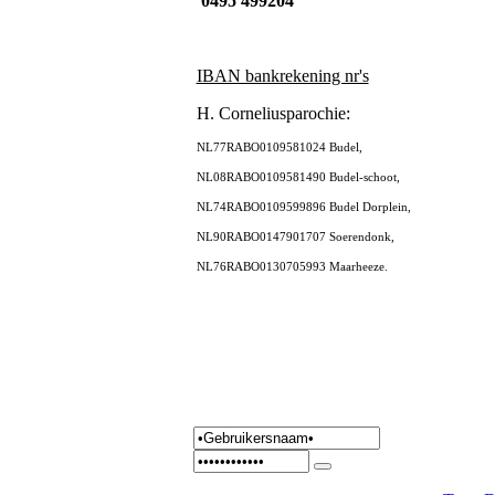
0495 499204
IBAN bankrekening nr's
H. Corneliusparochie:
NL77RABO0109581024 Budel,
NL08RABO0109581490 Budel-schoot,
NL74RABO0109599896 Budel Dorplein,
NL90RABO0147901707 Soerendonk,
NL76RABO0130705993 Maarheeze.