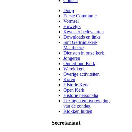
Contact
Doop
Eerste Communie
Vormsel
Huwelijk
Kevelaer bedevaarten
Downloads en links
Sint Gertrudiskerk
Maarheeze
Diensten in onze kerk
Jongeren
Onderhoud Kerk
Wereldkerk
Overige activiteiten
Koren
Historie Kerk
Open Kerk
Historie personalia
Lezingen en overweging
van de zondag
Klokken luiden
Secretariaat