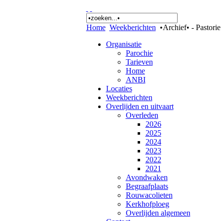
Home
Weekberichten
•Archief• - Pastorie
Organisatie
Parochie
Tarieven
Home
ANBI
Locaties
Weekberichten
Overlijden en uitvaart
Overleden
2026
2025
2024
2023
2022
2021
Avondwaken
Begraafplaats
Rouwacolieten
Kerkhofploeg
Overlijden algemeen