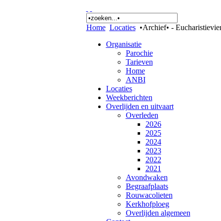
Home
Locaties
•Archief• - Eucharistievie
Organisatie
Parochie
Tarieven
Home
ANBI
Locaties
Weekberichten
Overlijden en uitvaart
Overleden
2026
2025
2024
2023
2022
2021
Avondwaken
Begraafplaats
Rouwacolieten
Kerkhofploeg
Overlijden algemeen