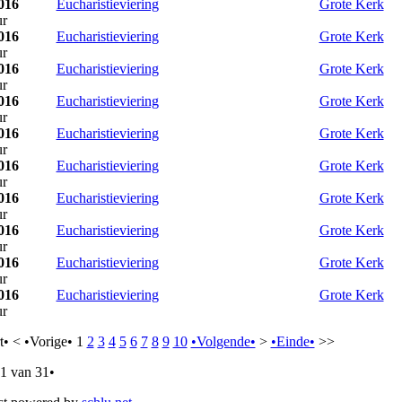
016
Eucharistieviering
Grote Kerk
ur
016
Eucharistieviering
Grote Kerk
ur
016
Eucharistieviering
Grote Kerk
ur
016
Eucharistieviering
Grote Kerk
ur
016
Eucharistieviering
Grote Kerk
ur
016
Eucharistieviering
Grote Kerk
ur
016
Eucharistieviering
Grote Kerk
ur
016
Eucharistieviering
Grote Kerk
ur
016
Eucharistieviering
Grote Kerk
ur
016
Eucharistieviering
Grote Kerk
ur
t•
<
•Vorige•
1
2
3
4
5
6
7
8
9
10
•Volgende•
>
•Einde•
>>
 1 van 31•