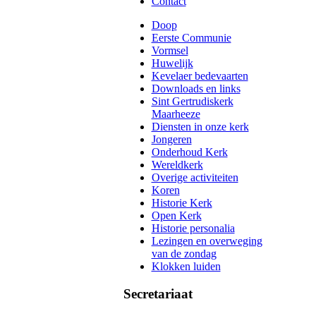
Contact
Doop
Eerste Communie
Vormsel
Huwelijk
Kevelaer bedevaarten
Downloads en links
Sint Gertrudiskerk
Maarheeze
Diensten in onze kerk
Jongeren
Onderhoud Kerk
Wereldkerk
Overige activiteiten
Koren
Historie Kerk
Open Kerk
Historie personalia
Lezingen en overweging
van de zondag
Klokken luiden
Secretariaat