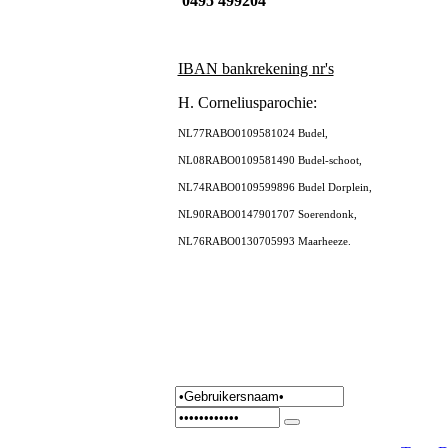
0495 499204
IBAN bankrekening nr's
H. Corneliusparochie:
NL77RABO0109581024 Budel,
NL08RABO0109581490 Budel-schoot,
NL74RABO0109599896 Budel Dorplein,
NL90RABO0147901707 Soerendonk,
NL76RABO0130705993 Maarheeze.