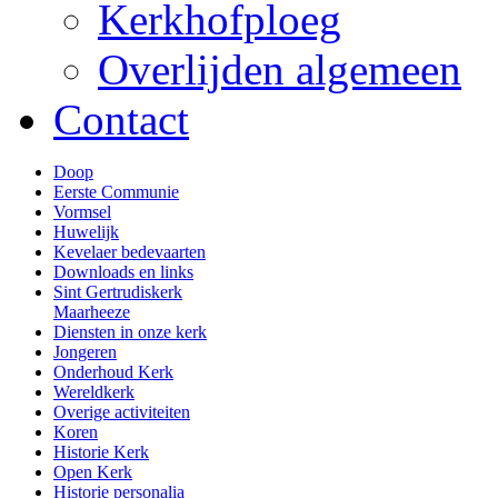
Kerkhofploeg
Overlijden algemeen
Contact
Doop
Eerste Communie
Vormsel
Huwelijk
Kevelaer bedevaarten
Downloads en links
Sint Gertrudiskerk
Maarheeze
Diensten in onze kerk
Jongeren
Onderhoud Kerk
Wereldkerk
Overige activiteiten
Koren
Historie Kerk
Open Kerk
Historie personalia