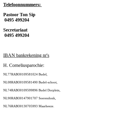
Telefoonnummers:
Pastoor Ton Sip
0495 499204
Secretariaat
0495 499204
IBAN bankrekening nr's
H. Corneliusparochie:
NL77RABO0109581024 Budel,
NL08RABO0109581490 Budel-schoot,
NL74RABO0109599896 Budel Dorplein,
NL90RABO0147901707 Soerendonk,
NL76RABO0130705993 Maarheeze.