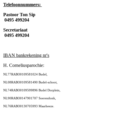
Telefoonnummers:
Pastoor Ton Sip
0495 499204
Secretariaat
0495 499204
IBAN bankrekening nr's
H. Corneliusparochie:
NL77RABO0109581024 Budel,
NL08RABO0109581490 Budel-schoot,
NL74RABO0109599896 Budel Dorplein,
NL90RABO0147901707 Soerendonk,
NL76RABO0130705993 Maarheeze.