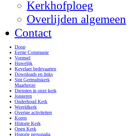
Kerkhofploeg
Overlijden algemeen
Contact
Doop
Eerste Communie
Vormsel
Huwelijk
Kevelaer bedevaarten
Downloads en links
Sint Gertrudiskerk
Maarheeze
Diensten in onze kerk
Jongeren
Onderhoud Kerk
Wereldkerk
Overige activiteiten
Koren
Historie Kerk
Open Kerk
Historie personalia