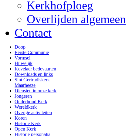
Kerkhofploeg
Overlijden algemeen
Contact
Doop
Eerste Communie
Vormsel
Huwelijk
Kevelaer bedevaarten
Downloads en links
Sint Gertrudiskerk
Maarheeze
Diensten in onze kerk
Jongeren
Onderhoud Kerk
Wereldkerk
Overige activiteiten
Koren
Historie Kerk
Open Kerk
Historie personalia