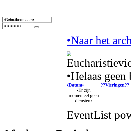
•Naar het arch
•Helaas geen 
•Datum•
??Vieringen??
•Er zijn
momenteel geen
diensten•
EventList po