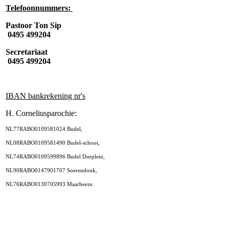
Telefoonnummers:
Pastoor Ton Sip
0495 499204
Secretariaat
0495 499204
IBAN bankrekening nr's
H. Corneliusparochie:
NL77RABO0109581024 Budel,
NL08RABO0109581490 Budel-schoot,
NL74RABO0109599896 Budel Dorplein,
NL90RABO0147901707 Soerendonk,
NL76RABO0130705993 Maarheeze.