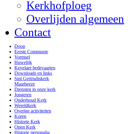
Kerkhofploeg
Overlijden algemeen
Contact
Doop
Eerste Communie
Vormsel
Huwelijk
Kevelaer bedevaarten
Downloads en links
Sint Gertrudiskerk
Maarheeze
Diensten in onze kerk
Jongeren
Onderhoud Kerk
Wereldkerk
Overige activiteiten
Koren
Historie Kerk
Open Kerk
Historie personalia