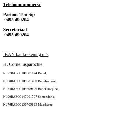
Telefoonnummers:
Pastoor Ton Sip
0495 499204
Secretariaat
0495 499204
IBAN bankrekening nr's
H. Corneliusparochie:
NL77RABO0109581024 Budel,
NL08RABO0109581490 Budel-schoot,
NL74RABO0109599896 Budel Dorplein,
NL90RABO0147901707 Soerendonk,
NL76RABO0130705993 Maarheeze.